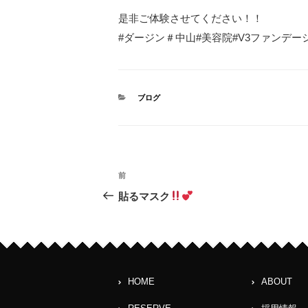
是非ご体験させてください！！
#ダージン＃中山#美容院#V3ファンデー
カ
ブログ
テ
ゴ
リ
ー
投
前
前
稿
の
貼るマスク
投
ナ
稿
ビ
ゲ
HOME
ABOUT
ー