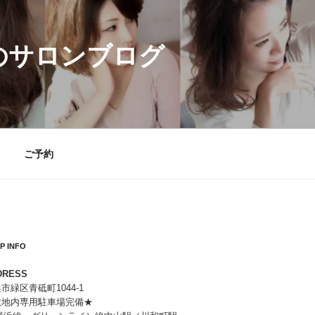
nのサロンブログ
ご予約
P INFO
DRESS
市緑区青砥町1044-1
敷地内専用駐車場完備★