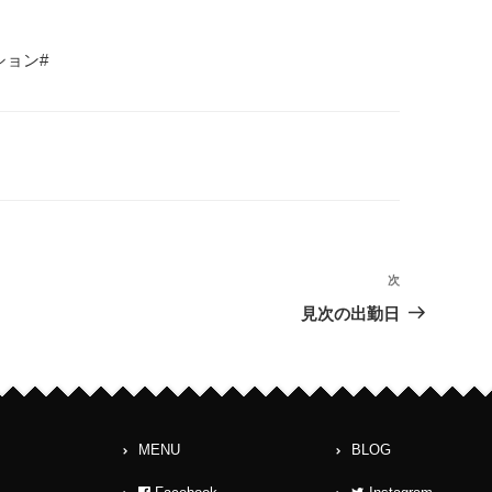
ション#
次
次
の
見次の出勤日
投
稿
MENU
BLOG