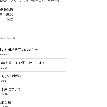
R横浜線・グリーンライン線中山駅／川和町駅
OP HOUR
00 – 18:00
休日：火曜
ENT POSTS
1月より価格改定のお知らせ
-10-04
023年も宜しくお願い致します！
-01-06
月の見次の出勤日
-06-17
日予約について
-06-16
素泡石鹸
-04-18