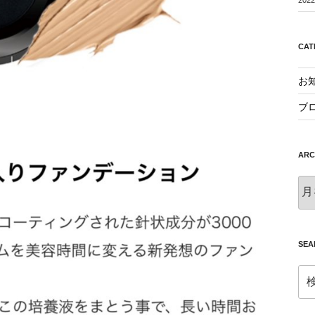
CAT
お
ブ
ARC
AR
SEA
検
索: