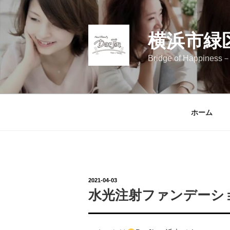
コ
ン
テ
横浜市緑
ン
ツ
Bridge of Happ
へ
ス
キ
ッ
ホーム
プ
投
2021-04-03
稿
水光注射ファンデーシ
日: