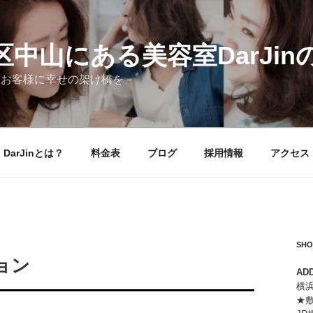
区中山にある美容室DarJi
iness－お客様に幸せの架け橋を－
DarJinとは？
料金表
ブログ
採用情報
アクセス
SHO
ョン
AD
横浜
★