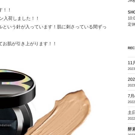
J
す！！
SH
ョン入荷しました！！
10:
定
ルという針が入っています！肌に刺さっている間ずっ
てお肌が引き上がります！！
REC
1
2023
2
2023
7
2022
土
2022
酵
2022